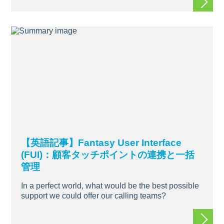
【英語記事】Fantasy User Interface
(FUI)：顧客タッチポイントの連携と一括
管理
In a perfect world, what would be the best possible
support we could offer our calling teams?
続きを