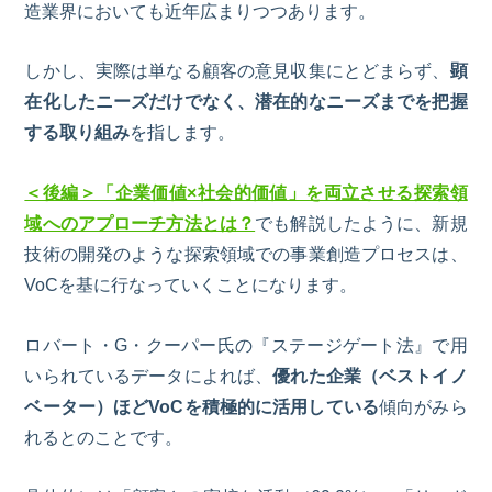
造業界においても近年広まりつつあります。
しかし、実際は単なる顧客の意見収集にとどまらず、
顕
在化したニーズだけでなく、潜在的なニーズまでを把握
する取り組み
を指します。
＜後編＞「企業価値×社会的価値」を両立させる探索領
域へのアプローチ方法とは？
でも解説したように、新規
技術の開発のような探索領域での事業創造プロセスは、
V
oC
を基に行なっていくことになります。
ロバート・
G
・クーパー氏の
『ステージゲート法』で用
いられているデータによれば、
優れた企業（ベストイノ
ベーター）ほど
VoC
を積極的に活用している
傾向がみら
れるとのことです。