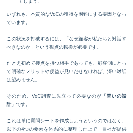
てしまう。
いずれも、本質的な
V
oC
の獲得を困難にする要因となっ
ています。
この状況を打破するには、「なぜ顧客が私たちと対話す
べきなのか」という視点の転換が必要です。
たとえ初めて接点を持つ相手であっても、顧客側にとっ
て明確なメリットや便益が見いだせなければ、深い対話
は望めません。
そのため、
V
o
C
調査に先立って必要なのが
「問いの設
計」
です。
これは単に質問シートを作成しようというのではなく、
以下の
4
つの要素を体系的に整理した上で「自社が提供