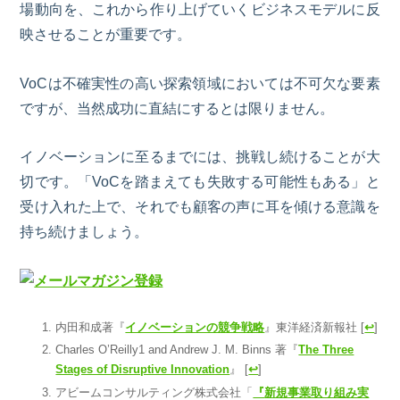
場動向を、これから作り上げていくビジネスモデルに反
映させることが重要です。
VoC
は不確実性の高い探索領域においては不可欠な要素
ですが、当然成功に直結にするとは限りません。
イノベーションに至るまでには、挑戦し続けることが大
切です。「
VoC
を踏まえても失敗する可能性もある」と
受け入れた上で、それでも顧客の声に耳を傾ける意識を
持ち続けましょう。
内田和成
著
『
イノベーションの競争戦略
』
東洋経済新報社
[
↩
]
Charles O’Reilly1 and Andrew J. M. Binns 著『
The Three
Stages of Disruptive Innovation
』
[
↩
]
アビームコンサルティング株式会社
「
『
新規事業取り組み実