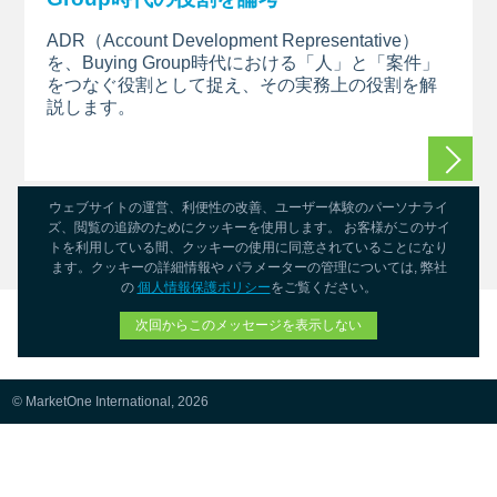
ADR（Account Development
Representative）
を、Buying
Group時代における「人」と「案件」
をつなぐ役割として捉え、その実務上の役割を解
説します
。
続きを
ウェブサイトの運営、利便性の改善、ユーザー体験のパーソナライ
ズ、閲覧の追跡のためにクッキーを使用します。 お客様がこのサイ
インサイト一覧
トを利用している間、クッキーの使用に同意されていることになり
ます。クッキーの詳細情報や パラメーターの管理については, 弊社
の
個人情報保護ポリシー
をご覧ください。
次回からこのメッセージを表示しない
© MarketOne International, 2026
個人情報に関する公表事項・外部送信ポリシー・プライバシーポリシー