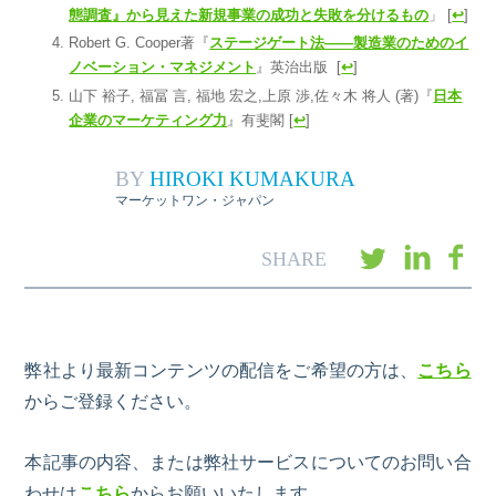
態調査
』
から見えた新規事業の成功と失敗を分けるもの
」
[
↩
]
Robert G. Cooper
著『
ステージゲート法――製造業のためのイ
ノベーション・マネジメント
』
英治出版
[
↩
]
山下
裕子
,
福冨
言
,
福地
宏之
,
上原
渉
,
佐々木
将人
(
著
)
『
日本
企業のマーケティング力
』
有斐閣
[
↩
]
BY
HIROKI KUMAKURA
マーケットワン・ジャパン
弊社より最新コンテンツの配信をご希望の方は、
こちら
からご登録ください。
本記事の内容、または弊社サービスについてのお問い合
わせは
こちら
からお願いいたします。