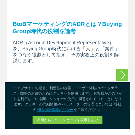
BtoBマーケティングのADRとは？Buying
Group時代の役割を論考
ADR（Account Development
Representative）
を、Buying
Group時代における「人」と「案件」
をつなぐ役割として捉え、その実務上の役割を解
説します
。
続きを
ウェブサイトの運営、利便性の改善、ユーザー体験のパーソナライ
ズ、閲覧の追跡のためにクッキーを使用します。 お客様がこのサイ
インサイト一覧
トを利用している間、クッキーの使用に同意されていることになり
ます。クッキーの詳細情報や パラメーターの管理については, 弊社
の
個人情報保護ポリシー
をご覧ください。
次回からこのメッセージを表示しない