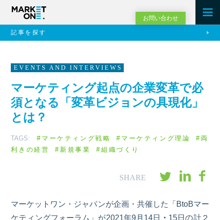
お問い合わせ
記事を探す
EVENTS AND INTERVIEWS
マーケティング起点の企業変革で必
須となる「変革ビジョンの具現化」
とは？
TAGS:
#マーケティング戦略
#マーケティング理論
#両
利きの経営
#新規事業
#組織づくり
マ
ーケットワン・ジャパンが企画・共催
した
「
BtoB
マー
ケティングフォーラム」が
2021
年
9月14
日
・
15
日の計２