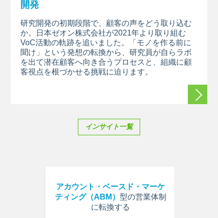
開発
研究開発の初期段階で、顧客の声をどう取り込む
か。日本ゼオン株式会社が2021年より取り組む
VoC活動の軌跡を追いました。「モノを作る前に
聞け」という発想の転換から、研究員が自らラボ
を出て潜在顧客へ向き合うプロセスと、組織に顧
客視点を根づかせる挑戦に迫ります。
続きを
インサイト一覧
能
を構築し
アカウント・ベースド・マーケ
開発起
ティング（ABM）
型の営業体制
技術シ
に転換する