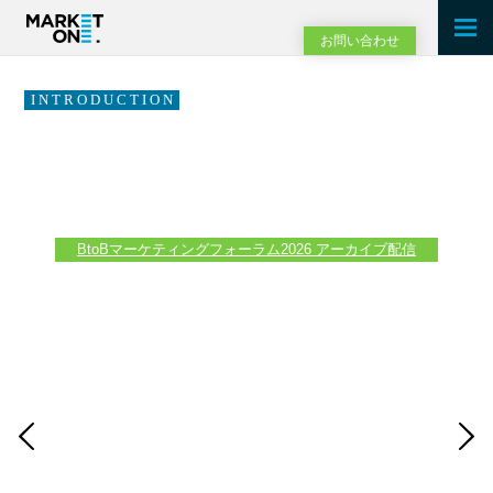
お問い合わせ
INTRODUCTION
事業戦略を実現し 新たな売り上げを
つくる
BtoBマーケティング
BtoBマーケティングフォーラム2026 アーカイブ配信